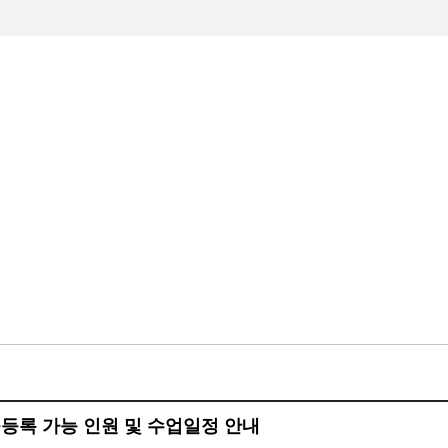
수하기
빙상장소개
빙상장이용안내
알림마당
규등록 가능 인원 및 수업일정 안내