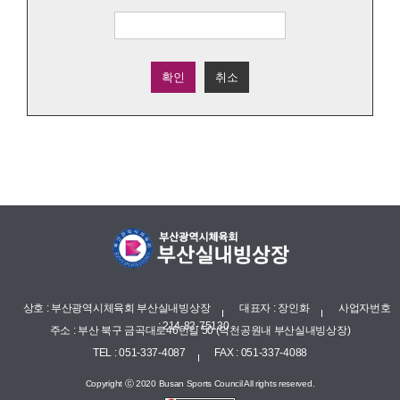
확인
취소
상호 : 부산광역시체육회 부산실내빙상장
대표자 : 장인화
사업자번호
: 214-82-75130
주소 : 부산 북구 금곡대로46번길 50 (덕천공원내 부산실내빙상장)
TEL : 051-337-4087
FAX : 051-337-4088
Copyright ⓒ 2020 Busan Sports Council All rights reserved.