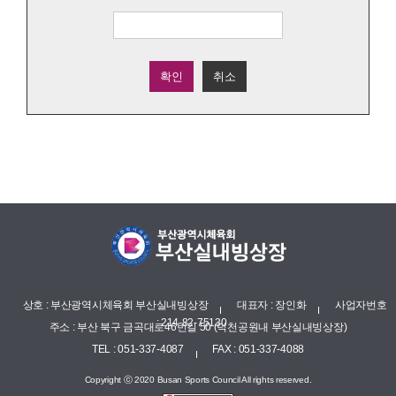
확인
취소
상호 : 부산광역시체육회 부산실내빙상장
대표자 : 장인화
사업자번호
: 214-82-75130
주소 : 부산 북구 금곡대로46번길 50 (덕천공원내 부산실내빙상장)
TEL : 051-337-4087
FAX : 051-337-4088
Copyright ⓒ 2020 Busan Sports Council All rights reserved.