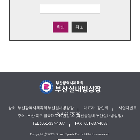
확인
취소
상호 : 부산광역시체육회 부산실내빙상장
대표자 : 장인화
사업자번호
: 214-82-75130
주소 : 부산 북구 금곡대로46번길 50 (덕천공원내 부산실내빙상장)
TEL : 051-337-4087
FAX : 051-337-4088
Copyright ⓒ 2020 Busan Sports Council All rights reserved.