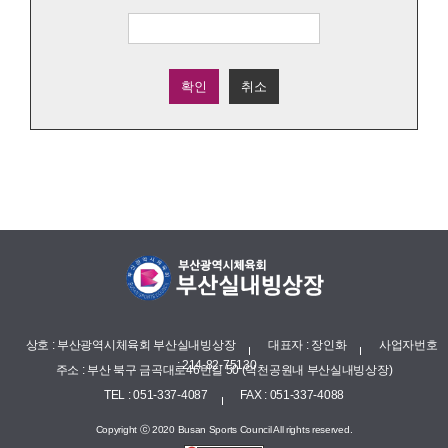
확인
취소
상호 : 부산광역시체육회 부산실내빙상장
대표자 : 장인화
사업자번호
: 214-82-75130
주소 : 부산 북구 금곡대로46번길 50 (덕천공원내 부산실내빙상장)
TEL : 051-337-4087
FAX : 051-337-4088
Copyright ⓒ 2020 Busan Sports Council All rights reserved.