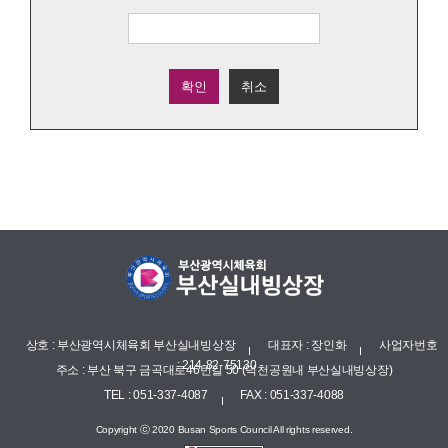
확인
취소
상호 : 부산광역시체육회 부산실내빙상장
대표자 : 장인화
사업자번호
: 214-82-75130
주소 : 부산 북구 금곡대로46번길 50 (덕천공원내 부산실내빙상장)
TEL : 051-337-4087
FAX : 051-337-4088
Copyright ⓒ 2020 Busan Sports Council All rights reserved.