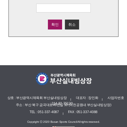
확인
취소
상호 : 부산광역시체육회 부산실내빙상장
대표자 : 장인화
사업자번호
: 214-82-75130
주소 : 부산 북구 금곡대로46번길 50 (덕천공원내 부산실내빙상장)
TEL : 051-337-4087
FAX : 051-337-4088
Copyright ⓒ 2020 Busan Sports Council All rights reserved.