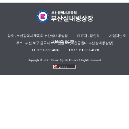
상호 : 부산광역시체육회 부산실내빙상장
대표자 : 장인화
사업자번호
: 214-82-75130
주소 : 부산 북구 금곡대로46번길 50 (덕천공원내 부산실내빙상장)
TEL : 051-337-4087
FAX : 051-337-4088
Copyright ⓒ 2020 Busan Sports Council All rights reserved.