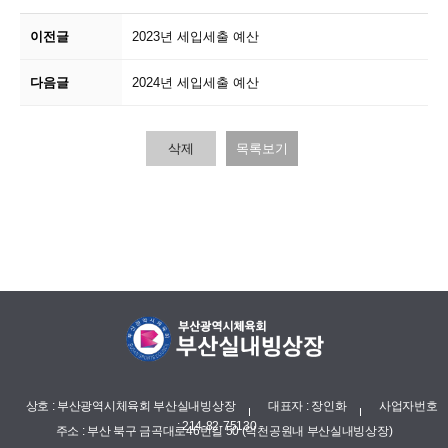
이전글
2023년 세입세출 예산
다음글
2024년 세입세출 예산
삭제
목록보기
상호 : 부산광역시체육회 부산실내빙상장
대표자 : 장인화
사업자번호
: 214-82-75130
주소 : 부산 북구 금곡대로46번길 50 (덕천공원내 부산실내빙상장)