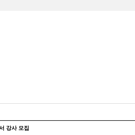
수하기
빙상장소개
빙상장이용안내
알림마당
서 강사 모집